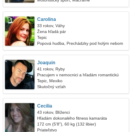
Motoristický šport, Macrame
Carolina
33 rokov, Váhy
Žena hľadá pár
Tepic
Popová hudba, Prechádzky pod holým nebom
Joaquin
41 rokov, Ryby
Pracujem v nemocnici a hľadám romantickú
ženu
Tepic, Mexiko
Skutočný vzťah
Cecilia
43 rokov, Blíženci
Hľadám dokonalého fitness kamaráta
172 cm (5'8"), 60 kg (132 libier)
Priateľstvo