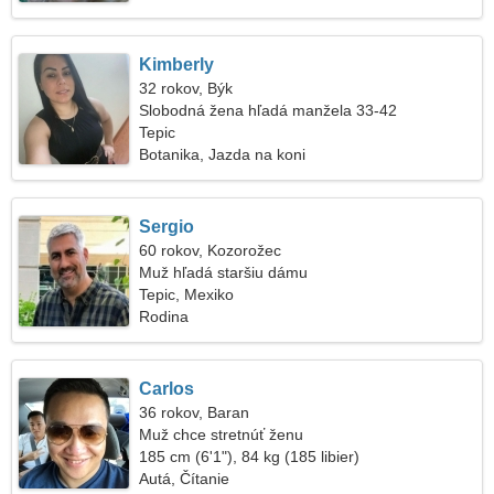
Kimberly
32 rokov, Býk
Slobodná žena hľadá manžela 33-42
Tepic
Botanika, Jazda na koni
Sergio
60 rokov, Kozorožec
Muž hľadá staršiu dámu
Tepic, Mexiko
Rodina
Carlos
36 rokov, Baran
Muž chce stretnúť ženu
185 cm (6'1"), 84 kg (185 libier)
Autá, Čítanie