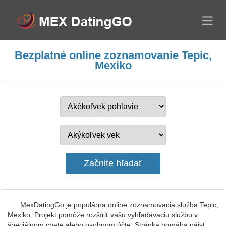
Bezplatné online zoznamovanie Tepic,
Mexiko
MexDatingGo je populárna online zoznamovacia služba Tepic,
Mexiko. Projekt pomôže rozšíriť vašu vyhľadávaciu službu v
špeciálnom chate alebo osobnom účte. Stránka pomáha nájsť