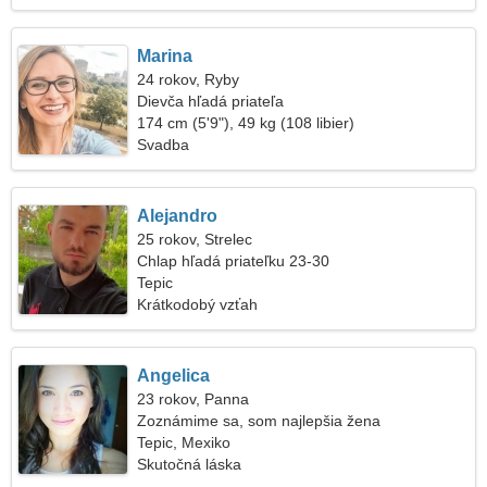
Marina
24 rokov, Ryby
Dievča hľadá priateľa
174 cm (5'9"), 49 kg (108 libier)
Svadba
Alejandro
25 rokov, Strelec
Chlap hľadá priateľku 23-30
Tepic
Krátkodobý vzťah
Angelica
23 rokov, Panna
Zoznámime sa, som najlepšia žena
Tepic, Mexiko
Skutočná láska