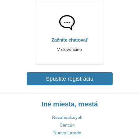
Začnite chatovať
V slovenčine
Spustite registráciu
Iné miesta, mestá
Nezahualcóyotl
Cancún
Nuevo Laredo