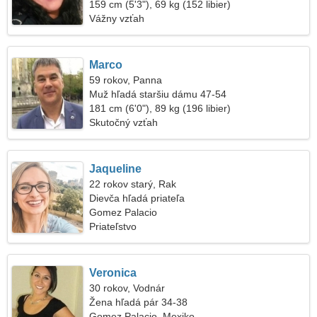
159 cm (5'3"), 69 kg (152 libier)
Vážny vzťah
Marco
59 rokov, Panna
Muž hľadá staršiu dámu 47-54
181 cm (6'0"), 89 kg (196 libier)
Skutočný vzťah
Jaqueline
22 rokov starý, Rak
Dievča hľadá priateľa
Gomez Palacio
Priateľstvo
Veronica
30 rokov, Vodnár
Žena hľadá pár 34-38
Gomez Palacio, Mexiko