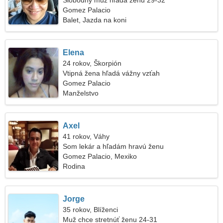
Slobodný muž hľadá ženu 29-32
Gomez Palacio
Balet, Jazda na koni
Elena
24 rokov, Škorpión
Vtipná žena hľadá vážny vzťah
Gomez Palacio
Manželstvo
Axel
41 rokov, Váhy
Som lekár a hľadám hravú ženu
Gomez Palacio, Mexiko
Rodina
Jorge
35 rokov, Blíženci
Muž chce stretnúť ženu 24-31