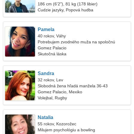
186 cm (6'2"), 81 kg (178 libier)
Cudzie jazyky, Popová hudba
Pamela
40 rokov, Váhy
Potrebujem zvodného muža na spoločnú
prechádzku
Gomez Palacio
Skutočná láska
Sandra
32 rokov, Lev
Slobodná žena hľadá manžela 36-43
Gomez Palacio, Mexiko
Volejbal, Rugby
Natalia
55 rokov, Kozorožec
Milujem psychológiu a bowling