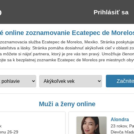
Prihlásiť sa
é online zoznamovanie Ecatepec de Morelo
zoznamovacia služba Ecatepec de Morelos, Mexiko. Stránka poskytuje
riateľstva a lásky. Stránka pomáha dosiahnuť akýkoľvek cieľ v oblasti
 môžete si nájsť partnera, ktorý je pre vás ten pravý. Umožňuje člen
ojte sa k bezplatnej zoznamke Ecatepec de Morelos pre miestnych obyva
Muži a ženy online
Alondra
k
23 rokov, P
enu 26-29
Dievča hľad