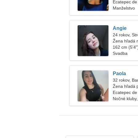
lyžovanie
Ecatepec de
Manželstvo
Angie
24 rokov, Str
Žena hľadá 
162 cm (5'4")
Svadba
Paola
32 rokov, Ba
Žena hľadá 
Ecatepec de
Nočné kluby, 