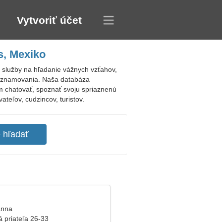
Vytvoriť účet
s, Mexiko
 služby na hľadanie vážnych vzťahov,
 zoznamovania. Naša databáza
om chatovať, spoznať svoju spriaznenú
teľov, cudzincov, turistov.
anna
á priateľa 26-33