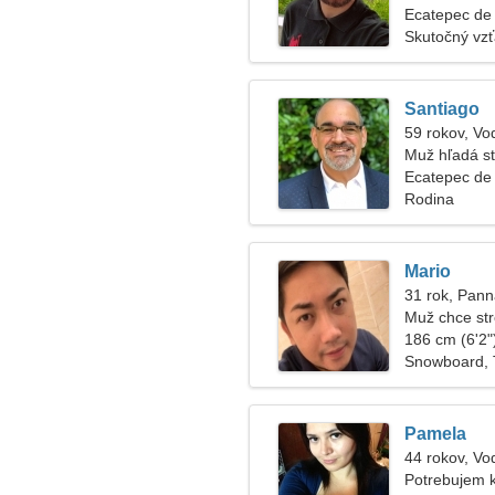
Ecatepec de
Skutočný vz
Santiago
59 rokov, Vo
Muž hľadá s
Ecatepec de
Rodina
Mario
31 rok, Pan
Muž chce str
186 cm (6'2")
Snowboard, 
Pamela
44 rokov, Vo
Potrebujem 