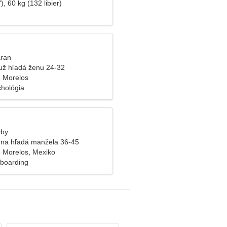
), 60 kg (132 libier)
aran
už hľadá ženu 24-32
 Morelos
hológia
yby
na hľadá manžela 36-45
 Morelos, Mexiko
eboarding