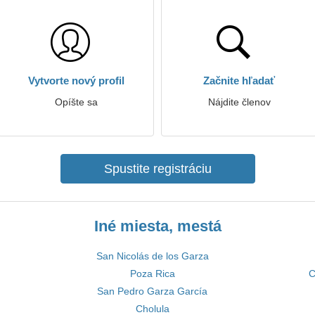
Vytvorte nový profil
Začnite hľadať
Opíšte sa
Nájdite členov
Spustite registráciu
Iné miesta, mestá
San Nicolás de los Garza
Poza Rica
C
San Pedro Garza García
Cholula