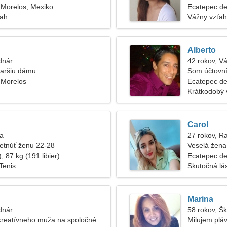
 Morelos, Mexiko
Ecatepec de
ťah
Vážny vzťah
Alberto
dnár
42 rokov, V
taršiu dámu
Som účtovní
 Morelos
Ecatepec de
Krátkodobý 
Carol
na
27 rokov, R
etnúť ženu 22-28
Veselá žena 
, 87 kg (191 libier)
Ecatepec de
Tenis
Skutočná lá
Marina
dnár
58 rokov, Š
kreatívneho muža na spoločné
Milujem plá