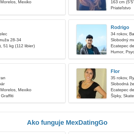
 Morelos, Mexiko
vzduchu
163 cm (5'5"
Priateľstvo
Rodrigo
elec
34 rokov, B
muža 28-34
Slobodný m
, 51 kg (112 libier)
Ecatepec de
Humor, Psyc
Flor
ran
35 rokov, R
pár
Slobodná že
 Morelos, Mexiko
Ecatepec de
Graffiti
Šípky, Skat
Ako funguje MexDatingGo