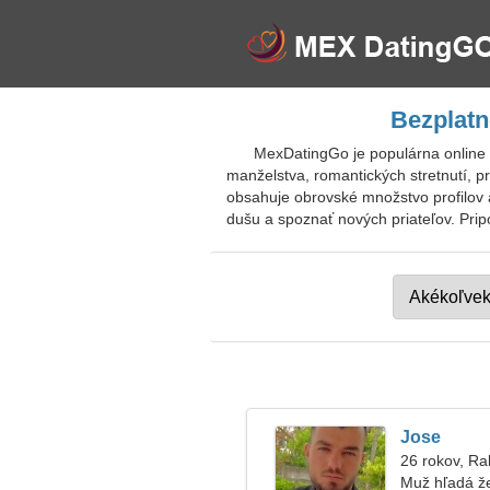
Bezplatn
MexDatingGo je populárna online 
manželstva, romantických stretnutí, p
obsahuje obrovské množstvo profilov a
dušu a spoznať nových priateľov. Prip
Jose
26 rokov, Ra
Muž hľadá ž