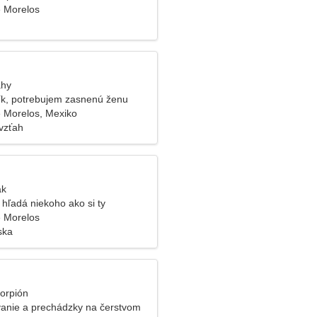
 Morelos
áhy
k, potrebujem zasnenú ženu
 Morelos, Mexiko
vzťah
ak
hľadá niekoho ako si ty
 Morelos
ska
korpión
vanie a prechádzky na čerstvom